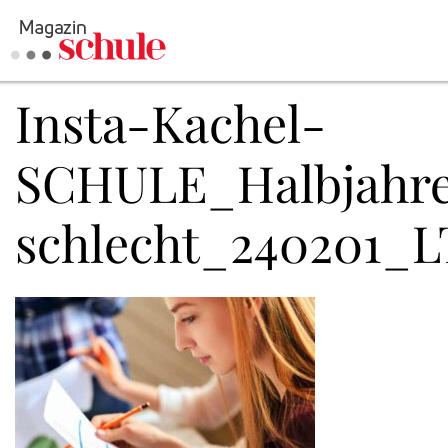
Insta-Kachel-
Versenden
Kommentieren
SCHULE_Halbjahre
Online-Magazin
Newsletter
Abonnieren
schlecht_240201_L
Mediadaten
Anmelden
Kontakt
Impressum