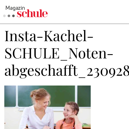
Insta-Kachel-
Versenden
Kommentieren
SCHULE_Noten-
Online-Magazin
Newsletter
Abonnieren
abgeschafft_23092
Mediadaten
Anmelden
Kontakt
Impressum