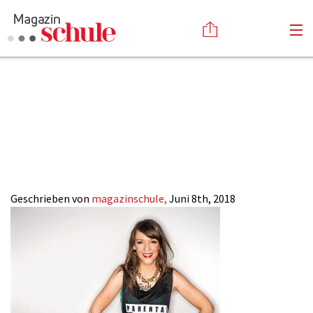
Carolin-
Versenden
Kebekus_Magazin-
Kommentieren
Online-Magazin
Newsletter
Abonnieren
SCHULE-ONLINE
Mediadaten
Anmelden
Kontakt
Impressum
Geschrieben von
magazinschule,
Juni 8th, 2018