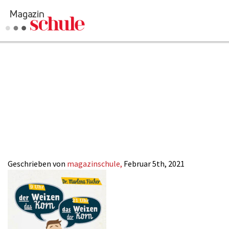
Marlena-Fisch
Detsch-die-wun
Sprache-der-Wel
Geschrieben von
magazinschule,
Februar 5th, 2021