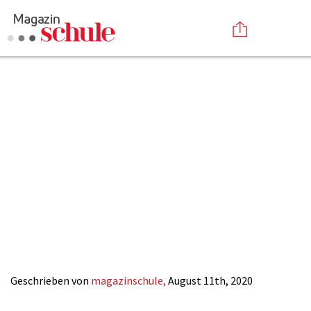
Cover_Mein-
Versenden
Kind-wird-
Kommentieren
Online-Magazin
Newsletter
Abonnieren
Schulkind_Viola-
Mediadaten
Anmelden
Kontakt
Herrmann_Magazi
Impressum
SCHULE
Geschrieben von
magazinschule,
August 11th, 2020