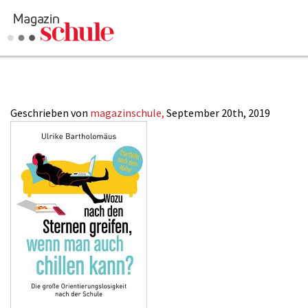
OD_9783827013880
Versenden
Kommentieren
Online-Magazin
Geschrieben von
magazinschule,
September 20th, 2019
Newsletter
Abonnieren
Mediadaten
Anmelden
Kontakt
Impressum