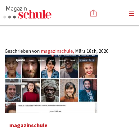
Quarks-Sendung
Versenden
Kommentieren
Online-Magazin
Geschrieben von
magazinschule,
März 18th, 2020
Newsletter
Abonnieren
Mediadaten
Anmelden
Kontakt
Impressum
magazinschule