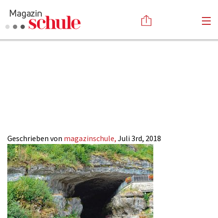
Hoehlen_Offline-
Versenden
Ferien_Magazin-
Kommentieren
Online-Magazin
Newsletter
Abonnieren
SCHULE-ONLINE
Mediadaten
Anmelden
Kontakt
Impressum
Geschrieben von
magazinschule,
Juli 3rd, 2018