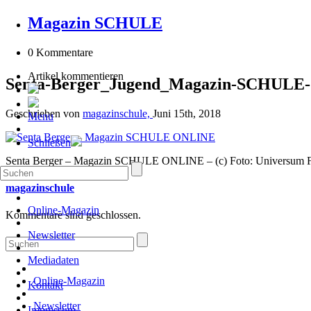
Magazin SCHULE
0 Kommentare
Artikel kommentieren
Senta-Berger_Jugend_Magazin-SCHUL
Geschrieben von
magazinschule,
Juni 15th, 2018
Menu
Schließen
Senta Berger – Magazin SCHULE ONLINE – (c) Foto: Universum Fi
magazinschule
Online-Magazin
Kommentare sind geschlossen.
Newsletter
Mediadaten
Online-Magazin
Kontakt
Newsletter
Impressum