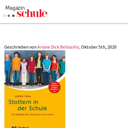
Cover_Stottern_in
Versenden
Kommentieren
Online-Magazin
Geschrieben von
Ariane Dick Bellosillo,
Oktober 5th, 2020
Newsletter
Abonnieren
Mediadaten
Anmelden
Kontakt
Impressum