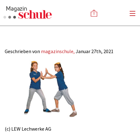
Heilige-Kuehe
Versenden
Kommentieren
Online-Magazin
Geschrieben von
magazinschule,
Januar 27th, 2021
Newsletter
Abonnieren
Mediadaten
Anmelden
Kontakt
Impressum
(c) LEW Lechwerke AG