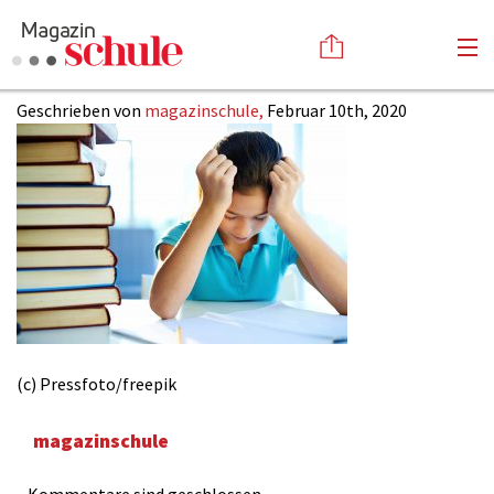
Geschrieben von
magazinschule,
Februar 10th, 2020
Versenden
Kommentieren
Online-Magazin
Newsletter
Abonnieren
Mediadaten
Anmelden
Kontakt
Impressum
(c) Pressfoto/freepik
magazinschule