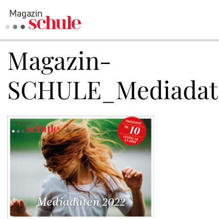
Magazin-
Versenden
Kommentieren
SCHULE_Mediadat
Online-Magazin
Newsletter
Abonnieren
Mediadaten
Anmelden
Kontakt
Impressum