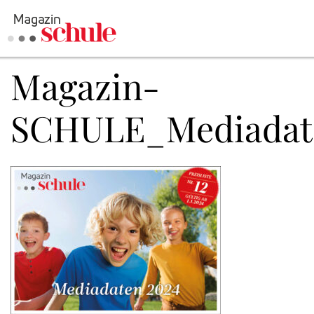
Magazin-
Versenden
Kommentieren
SCHULE_Mediadat
Online-Magazin
Newsletter
Abonnieren
Mediadaten
Anmelden
Kontakt
Impressum