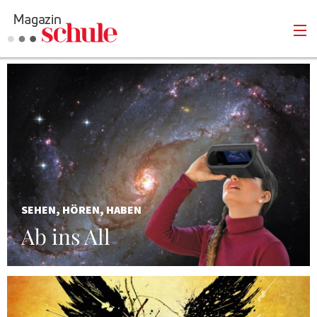
Versenden
Kommentieren
Online-Magazin
Newsletter
Abonnieren
Mediadaten
Anmelden
Kontakt
Impressum
SEHEN, HÖREN, HABEN
Ab ins All