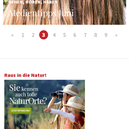
SEHEN, HÖREN, HABEN
Medientipps Juni
«
1
2
3
4
5
6
7
8
9
»
Raus in die Natur!