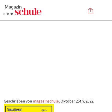
Der-entspannte-
Versenden
Weg-zum-1er-
Kommentieren
Online-Magazin
Newsletter
Abonnieren
Durchschnitt_Tobi
Mediadaten
Anmelden
Kontakt
Brandt_Magazin-
Impressum
SCHULE
Geschrieben von
magazinschule,
Oktober 25th, 2022