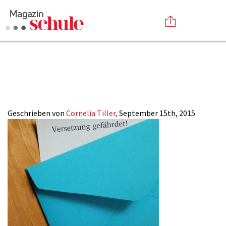
2015-
Versenden
19_Nachhilfe_head
Kommentieren
Online-Magazin
Newsletter
Abonnieren
Mediadaten
Geschrieben von
Cornelia Tiller,
September 15th, 2015
Anmelden
Kontakt
Impressum