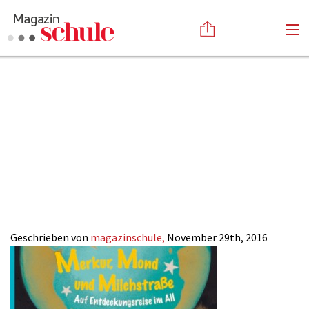
Merkur, Mond
Versenden
und Milchstraße –
Kommentieren
Online-Magazin
Newsletter
Abonnieren
Magazin SCHULE
Mediadaten
Anmelden
Kontakt
ONLINE
Impressum
Geschrieben von
magazinschule,
November 29th, 2016