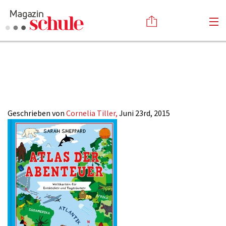
2015-
Versenden
13_Medientipps_2
Kommentieren
Online-Magazin
Newsletter
Abonnieren
Mediadaten
Geschrieben von
Cornelia Tiller,
Juni 23rd, 2015
Anmelden
Kontakt
Impressum