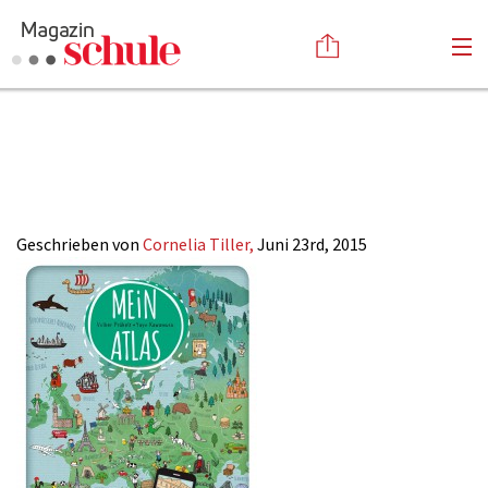
2015-
Versenden
13_Medientipps_3
Kommentieren
Online-Magazin
Newsletter
Abonnieren
Mediadaten
Geschrieben von
Cornelia Tiller,
Juni 23rd, 2015
Anmelden
Kontakt
Impressum