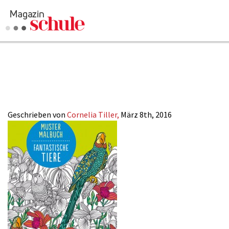
2016-
Versenden
05_Malbuch_Fantas
Kommentieren
Online-Magazin
Newsletter
Abonnieren
Mediadaten
Geschrieben von
Cornelia Tiller,
März 8th, 2016
Anmelden
Kontakt
Impressum