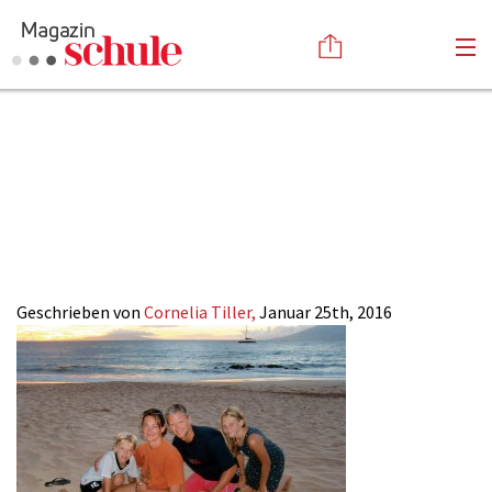
2016-2_Auszeit-
Versenden
Familie-
Kommentieren
Online-Magazin
Newsletter
Abonnieren
Ausland_3
Mediadaten
Anmelden
Kontakt
Impressum
Geschrieben von
Cornelia Tiller,
Januar 25th, 2016