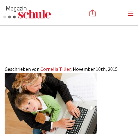
23-2015_familie-
Versenden
beruf
Kommentieren
Online-Magazin
Newsletter
Abonnieren
Mediadaten
Geschrieben von
Cornelia Tiller,
November 10th, 2015
Anmelden
Kontakt
Impressum