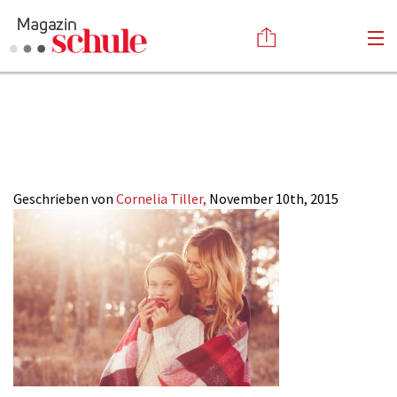
23-
Versenden
2015_tee_header
Kommentieren
Online-Magazin
Newsletter
Abonnieren
Mediadaten
Geschrieben von
Cornelia Tiller,
November 10th, 2015
Anmelden
Kontakt
Impressum