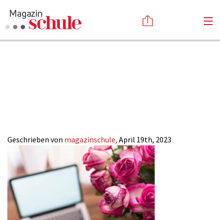
Lernen-mit-
Versenden
Duft_Magzin-
Kommentieren
Online-Magazin
Newsletter
Abonnieren
SCHULE
Mediadaten
Anmelden
Kontakt
Impressum
Geschrieben von
magazinschule,
April 19th, 2023