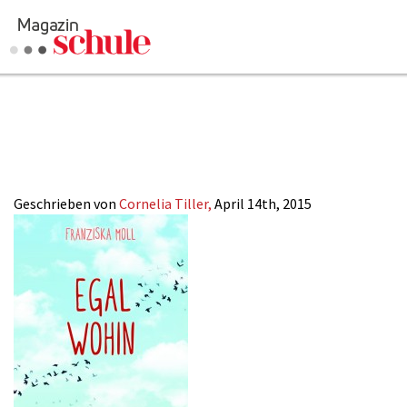
2015-
Versenden
08_Fluechtlinge_e
Kommentieren
Online-Magazin
Newsletter
Abonnieren
Mediadaten
Geschrieben von
Cornelia Tiller,
April 14th, 2015
Anmelden
Kontakt
Impressum