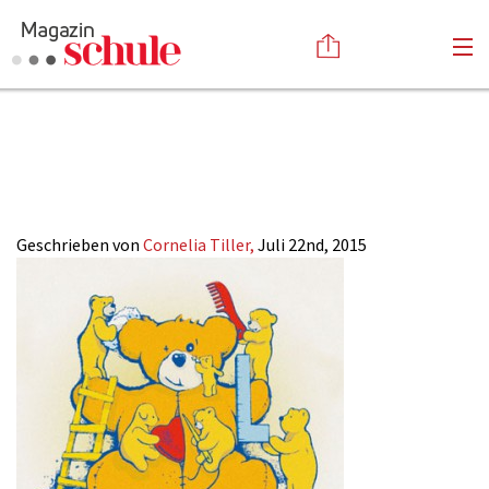
2015-15_build-a-
Versenden
bear_header_neu
Kommentieren
Online-Magazin
Newsletter
Abonnieren
Mediadaten
Geschrieben von
Cornelia Tiller,
Juli 22nd, 2015
Anmelden
Kontakt
Impressum