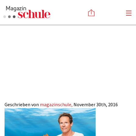
christian-
Versenden
tramitz_findet-
Kommentieren
Online-Magazin
Newsletter
Abonnieren
dorie_magazin-
Mediadaten
Anmelden
Kontakt
schule-online
Impressum
Geschrieben von
magazinschule,
November 30th, 2016