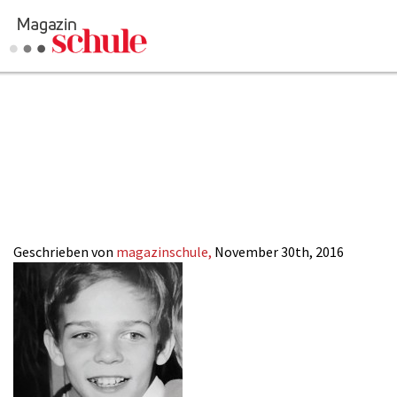
christian-
Versenden
tramitz_kinderfot
Kommentieren
Online-Magazin
Newsletter
Abonnieren
schule-online
Mediadaten
Anmelden
Kontakt
Impressum
Geschrieben von
magazinschule,
November 30th, 2016