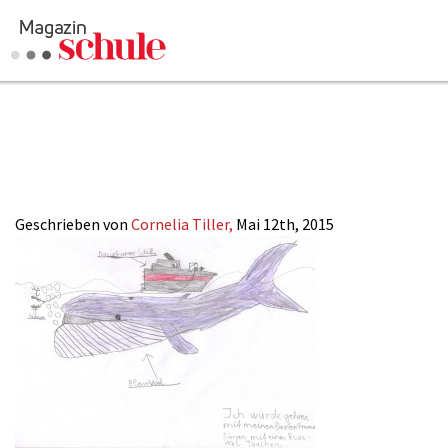
2015-
Versenden
10_Kreativitaet_W
Kommentieren
Online-Magazin
Newsletter
Abonnieren
Mediadaten
Geschrieben von
Cornelia Tiller,
Mai 12th, 2015
Anmelden
Kontakt
Impressum