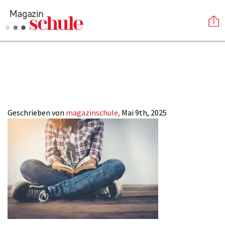
Das_grosse_Bibel_
Versenden
Magazin_SCHULE
Kommentieren
Online-Magazin
Newsletter
Abonnieren
Mediadaten
Geschrieben von
magazinschule,
Mai 9th, 2025
Anmelden
Kontakt
Impressum