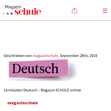
Lernlücken
Versenden
Deutsch
Kommentieren
Online-Magazin
Newsletter
Abonnieren
Mediadaten
Geschrieben von
magazinschule,
September 28th, 2016
Anmelden
Kontakt
Impressum
Lernlücken Deutsch – Magazin SCHULE online
magazinschule