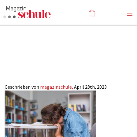
Strategie-Fehler-
Versenden
Schule_Magazin-
Kommentieren
Online-Magazin
Newsletter
Abonnieren
SCHULE
Mediadaten
Anmelden
Kontakt
Impressum
Geschrieben von
magazinschule,
April 28th, 2023