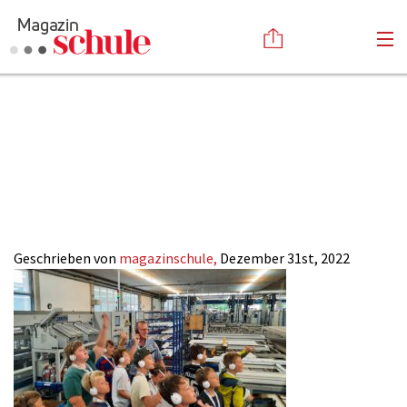
eduCEO-
Versenden
Aufmacher-
Kommentieren
Online-Magazin
Newsletter
Abonnieren
Betriebsbesuch
Mediadaten
Anmelden
Kontakt
Impressum
Geschrieben von
magazinschule,
Dezember 31st, 2022