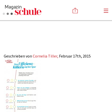
4-2015_Effizenz-
Versenden
Checkliste
Kommentieren
Online-Magazin
Newsletter
Abonnieren
Mediadaten
Geschrieben von
Cornelia Tiller,
Februar 17th, 2015
Anmelden
Kontakt
Impressum