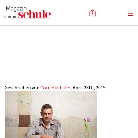
2015-
Versenden
09_Kaminer_Jan-
Kommentieren
Online-Magazin
Newsletter
Abonnieren
Kopetzky
Mediadaten
Anmelden
Kontakt
Impressum
Geschrieben von
Cornelia Tiller,
April 28th, 2015