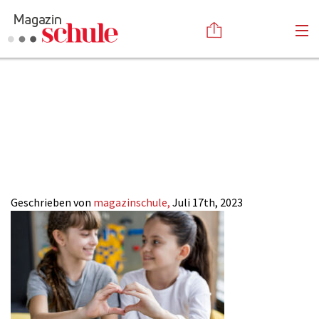
Empathie-in-der-
Versenden
Schule_Magazin-
Kommentieren
Online-Magazin
Newsletter
Abonnieren
SCHULE
Mediadaten
Anmelden
Kontakt
Impressum
Geschrieben von
magazinschule,
Juli 17th, 2023