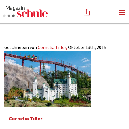
2015-22_Allgaeu_4
Versenden
Kommentieren
Online-Magazin
Geschrieben von
Cornelia Tiller,
Oktober 13th, 2015
Newsletter
Abonnieren
Mediadaten
Anmelden
Kontakt
Impressum
Cornelia Tiller