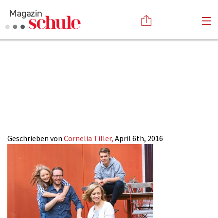
2016-
Versenden
07_Gymnasium-
Kommentieren
Online-Magazin
Newsletter
Abonnieren
Titelbild
Mediadaten
Anmelden
Kontakt
Impressum
Geschrieben von
Cornelia Tiller,
April 6th, 2016