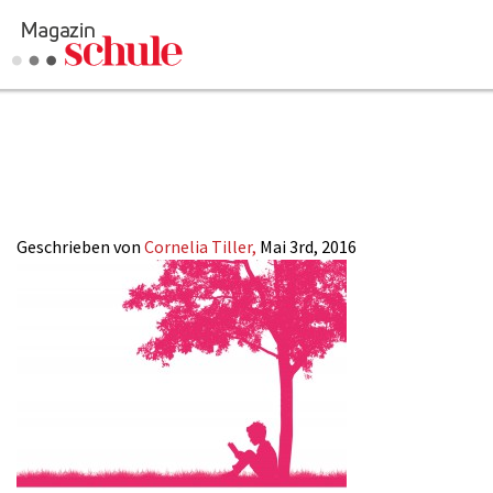
2016-09_lesen-
Versenden
jungs_leserautore
Kommentieren
Online-Magazin
Newsletter
Abonnieren
Mediadaten
Geschrieben von
Cornelia Tiller,
Mai 3rd, 2016
Anmelden
Kontakt
Impressum