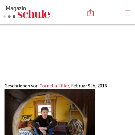
2016-
Versenden
3_wagenburg-
Kommentieren
Online-Magazin
Newsletter
Abonnieren
stattpark-olga_3
Mediadaten
Anmelden
Kontakt
Impressum
Geschrieben von
Cornelia Tiller,
Februar 9th, 2016