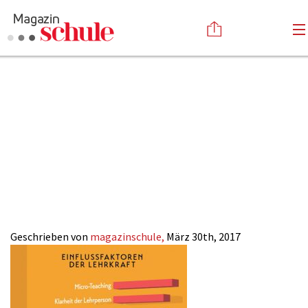
Lehrer-
Versenden
Autoritaet_Hattie-
Kommentieren
Online-Magazin
Newsletter
Abonnieren
Faktoren_Magazin
Mediadaten
Anmelden
Kontakt
SCHULE-ONLINE
Impressum
Geschrieben von
magazinschule,
März 30th, 2017