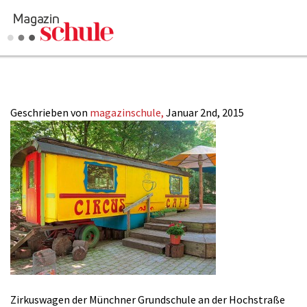
Hochstrasse_Zirku
Versenden
Kommentieren
Online-Magazin
Geschrieben von
magazinschule,
Januar 2nd, 2015
Newsletter
Abonnieren
Mediadaten
Anmelden
Kontakt
Impressum
Zirkuswagen der Münchner Grundschule an der Hochstraße