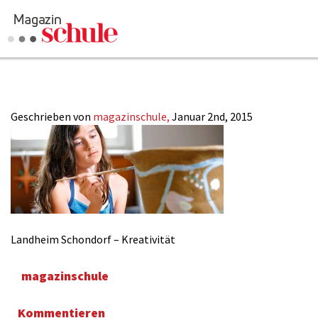
Schondorf_Malen_
Versenden
Kommentieren
Online-Magazin
Geschrieben von
magazinschule,
Januar 2nd, 2015
Newsletter
Abonnieren
Mediadaten
Anmelden
Kontakt
Impressum
Landheim Schondorf – Kreativität
magazinschule
Kommentieren