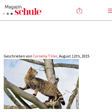
2015-
Versenden
17_NaturLernorte_
Kommentieren
Online-Magazin
Newsletter
Abonnieren
Mediadaten
Geschrieben von
Cornelia Tiller,
August 12th, 2015
Anmelden
Kontakt
Impressum