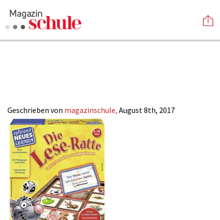
Die_Leseratte_Mag
Versenden
SCHULE-ONLINE
Kommentieren
Online-Magazin
Newsletter
Abonnieren
Mediadaten
Geschrieben von
magazinschule,
August 8th, 2017
Anmelden
Kontakt
Impressum