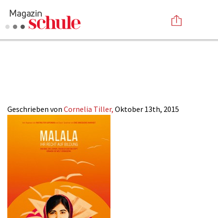
2015-
Versenden
22_Malala_Filmpla
Kommentieren
Online-Magazin
Newsletter
Abonnieren
Mediadaten
Geschrieben von
Cornelia Tiller,
Oktober 13th, 2015
Anmelden
Kontakt
Impressum