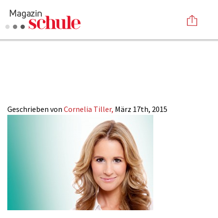
6-
Versenden
2015_Hoeppner_Ka
Kommentieren
Online-Magazin
Newsletter
Abonnieren
Mediadaten
Geschrieben von
Cornelia Tiller,
März 17th, 2015
Anmelden
Kontakt
Impressum