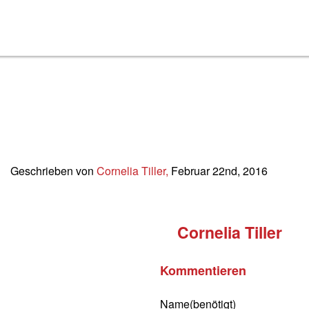
2016-04_Medient
Lineare_und_quad
Geschrieben von
Cornelia Tiller,
Februar 22nd, 2016
Cornelia Tiller
Kommentieren
Name(benötigt)