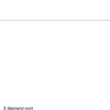
ipps_-
ratische
E-Mail(wird nicht