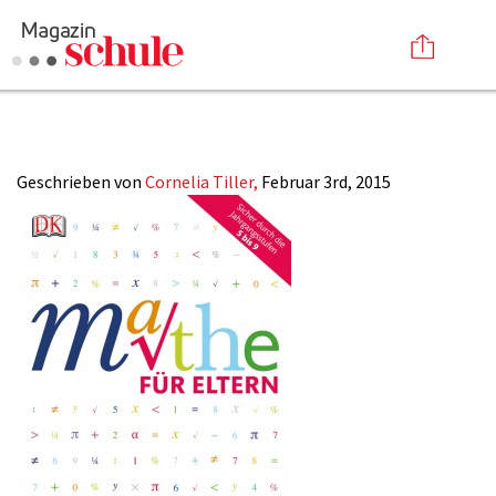
2015_03_Mathetip
Versenden
Kommentieren
Online-Magazin
Geschrieben von
Cornelia Tiller,
Februar 3rd, 2015
Newsletter
Abonnieren
Mediadaten
Anmelden
Kontakt
Impressum